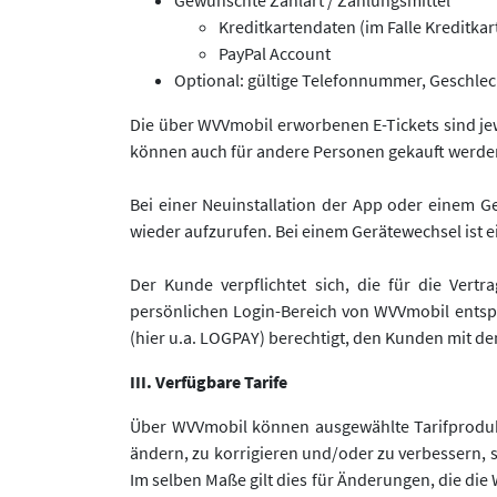
Gewünschte Zahlart / Zahlungsmittel
Kreditkartendaten (im Falle Kreditka
PayPal Account
Optional: gültige Telefonnummer, Geschlec
Die über WVVmobil erworbenen E-Tickets sind jew
können auch für andere Personen gekauft werde
Bei einer Neuinstallation der App oder einem 
wieder aufzurufen. Bei einem Gerätewechsel ist e
Der Kunde verpflichtet sich, die für die Ver
persönlichen Login-Bereich von WVVmobil entspr
(hier u.a. LOGPAY) berechtigt, den Kunden mit 
III. Verfügbare Tarife
Über WVVmobil können ausgewählte Tarifprodukt
ändern, zu korrigieren und/oder zu verbessern, s
Im selben Maße gilt dies für Änderungen, die di