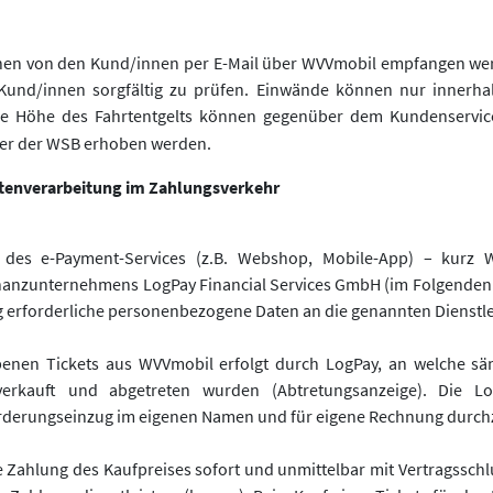
nen von den Kund/innen per E-Mail über WVVmobil empfangen werden
 Kund/innen sorgfältig zu prüfen. Einwände können nur innerha
 Höhe des Fahrtentgelts können gegenüber dem Kundenservice
über der WSB erhoben werden.
atenverarbeitung im Zahlungsverkehr
es e-Payment-Services (z.B. Webshop, Mobile-App) – kurz W
inanzunternehmens LogPay Financial Services GmbH (im Folgenden
 erforderliche personenbezogene Daten an die genannten Dienstlei
benen Tickets aus WVVmobil erfolgt durch LogPay, an welche sämt
kauft und abgetreten wurden (Abtretungsanzeige). Die Log
orderungseinzug im eigenen Namen und für eigene Rechnung durch
ie Zahlung des Kaufpreises sofort und unmittelbar mit Vertragsschl