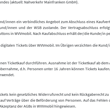
undes (aktuell: Nahverkehr Mainfranken GmbH).
Kund/innen ein verbindliches Angebot zum Abschluss eines Kaufver
und/innen und der WSB zustande. Der Vertragsabschluss erfolgt
tons in WVVmobil. Nach Kaufabschluss erhält der/die Kunde/in per
s digitalen Tickets über WVVmobil. Im Übrigen verzichten die Kun
en Ticketkauf durchführen. Ausnahme ist der Ticketkauf ab dem Al
übernahme, d.h. Personen unter 16 Jahren können Tickets kaufen,
rwendet.
ckets kein gesetzliches Widerrufsrecht und kein Rückgaberecht zu 
auf Verträge über die Beförderung von Personen. Auf das Fehlen 
e Akzeptanz der AGBs in WVVmobil hingewiesen.