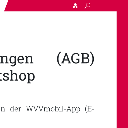
Search
gungen (AGB)
tshop
 in der WVVmobil-App (E-