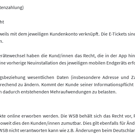
rtenzahlung)
ht
eils mit dem jeweiligen Kundenkonto verknüpft. Die E-Tickets sin
n.
Gerätewechsel haben die Kund/innen das Recht, die in der App h
ine vorherige Neuinstallation des jeweiligen mobilen Endgeräts erf
tragsbeziehung wesentlichen Daten (insbesondere Adresse und Z
echend zu ändern. Kommt der Kunde seiner Informationspflicht ni
den dadurch entstehenden Mehraufwendungen zu belasten.
e online erworben werden. Die WSB behält sich das Recht vor,
oweit dies den Kunden/innen zumutbar. Dies gilt ebenfalls für Än
e WSB nicht verantworten kann wie z.B. Änderungen beim Deutschla