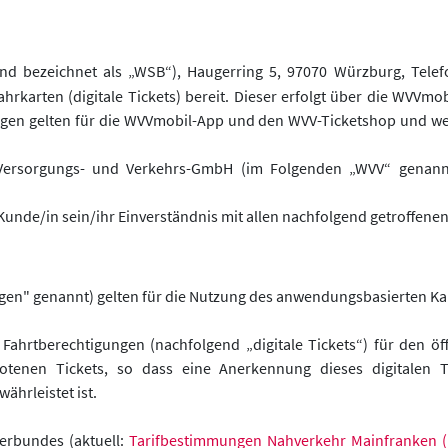
 bezeichnet als „WSB“), Haugerring 5, 97070 Würzburg, Telefo
ahrkarten (digitale Tickets) bereit. Dieser erfolgt über die WVV
gen gelten für die WVVmobil-App und den WVV-Ticketshop und we
ersorgungs- und Verkehrs-GmbH (im Folgenden „WVV“ genannt)
Kunde/in sein/ihr Einverständnis mit allen nachfolgend getroffene
" genannt) gelten für die Nutzung des anwendungsbasierten Kauf
Fahrtberechtigungen (nachfolgend „digitale Tickets“) für den ö
otenen Tickets, so dass eine Anerkennung dieses digitalen Ti
hrleistet ist.
erbundes (aktuell:
Tarifbestimmungen Nahverkehr Mainfranken