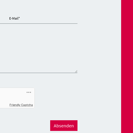
E-Mail
*
Friendly Captcha
Absenden