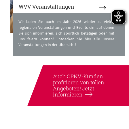
WVV Veranstaltungen
Wir laden Sie auch im Jahr 2026 wieder zu vielen
regionalen Veranstaltungen und Events ein, auf denen
Sie sich informieren, sich sportlich betätigen oder mit
uns feiern können! Entdecken Sie hier alle unsere
Veranstaltungen in der Übersicht!
Auch ÖPNV-Kunden
profitieren von tollen
Angeboten! Jetzt
informieren