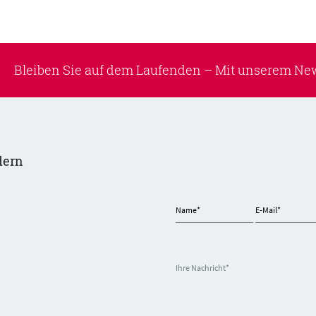
Bleiben Sie auf dem Laufenden –
Mit unserem New
dern
Name
*
E-Mail
*
Ihre Nachricht
*