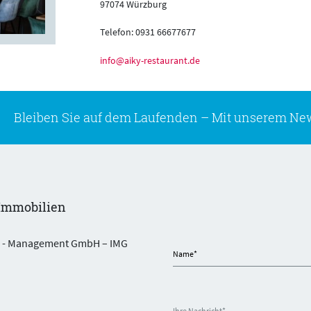
97074 Würzburg
Telefon: 0931 66677677
info@aiky-restaurant.de
Bleiben Sie auf dem Laufenden –
Mit unserem New
Immobilien
n - Management GmbH – IMG
Name
*
Ihre Nachricht
*