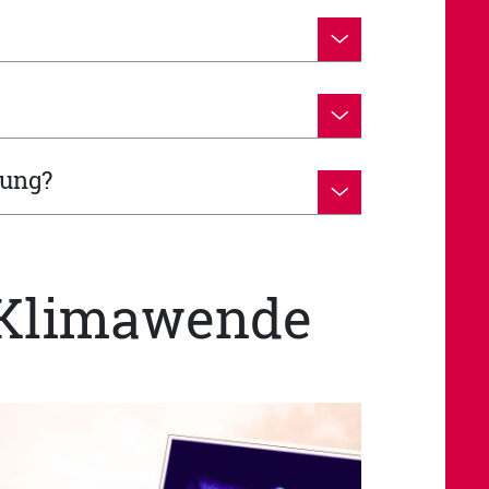
rung?
 Klimawende