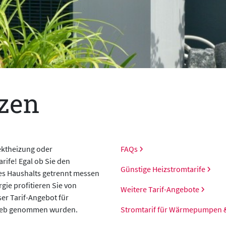
izen
ektheizung oder
FAQs
ife! Egal ob Sie den
Günstige Heizstromtarife
s Haushalts getrennt messen
gie profitieren Sie von
Weitere Tarif-Angebote
ser Tarif-Angebot für
rieb genommen wurden.
Stromtarif für Wärmepumpen &