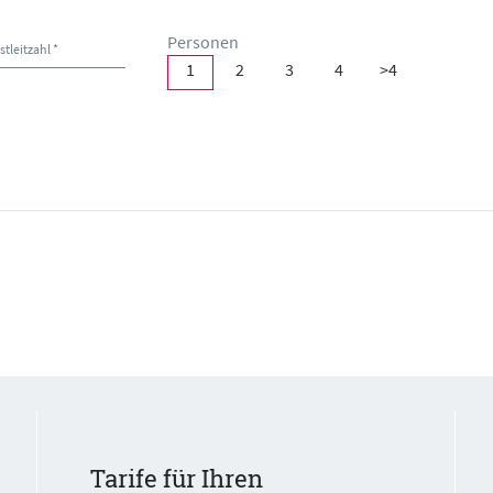
Personen
stleitzahl *
1
2
3
4
>4
Tarife für Ihren