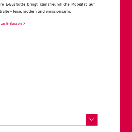
dennoch den Eins
re E-Busflotte bringt klimafreundliche Mobilität auf
Hier
finden Sie 
Straße – leise, modern und emissionsarm.
Mehr zum Förde
 zu E-Bussen