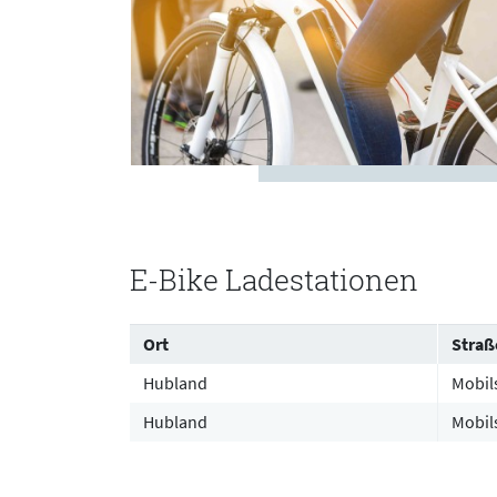
E-Bike Ladestationen
Ort
Straß
Table caption.
Hubland
Mobils
Hubland
Mobils