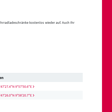
Fahrradladeschränke kostenlos wieder auf. Auch Ihr
en
°47'27.4"N 9°57'50.6"E
°47'26.0"N 9°58'20.7"E