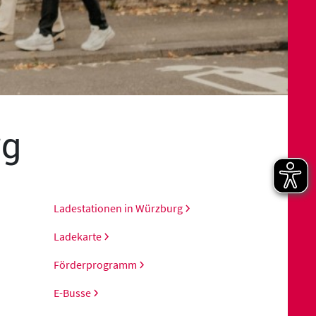
rg
Ladestationen in Würzburg
Ladekarte
Förderprogramm
E-Busse