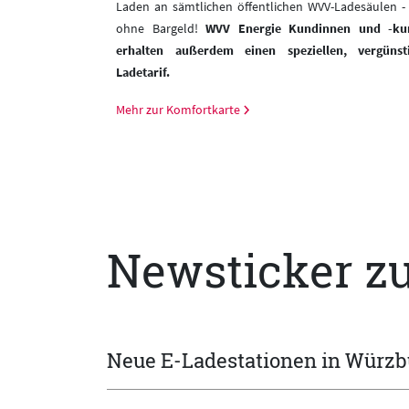
Laden an sämtlichen öffentlichen WVV-Ladesäulen -
von
255 €
. Als
WVV
ohne Bargeld!
WVV Energie Kundinnen und -ku
on einer Prämie in
erhalten außerdem einen speziellen, vergünst
Ladetarif.
Mehr zur Komfortkarte
Newsticker zu
Neue E-Ladestationen in Würzbu