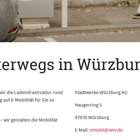
terwegs in Würzbu
 wir die Ladeinfrastruktur rund
Stadtwerke Würzburg AG
uf E-Mobilität für Sie so
Haugerring 5
97070 Würzburg
 wir gestalten die Mobilität
E-Mail:
emobil@wvv.de