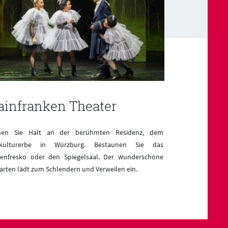
infranken Theater
Juliusp
hen Sie Halt an der berühmten Residenz, dem
Von hier lädt di
tkulturerbe in Würzburg. Bestaunen Sie das
ein. Oder Sie bes
enfresko oder den Spiegelsaal. Der wunderschöne
Juliusspital und 
arten lädt zum Schlendern und Verweilen ein.
gedächtnisstätte i