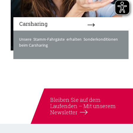
Carsharing
Unsere Stamm-Fahrgäste erhalten Sonderkonditionen
beim Carsharing
Bleiben Sie auf dem
Laufenden –
Mit unserem
Newsletter