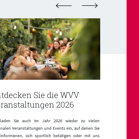
tdecken Sie die WVV
Wir ges
ranstaltungen 2026
Zukunft!
 laden Sie auch im Jahr 2026 wieder zu vielen
Als modernes und
onalen Veranstaltungen und Events ein, auf denen Sie
wir wichtiger Imp
 informieren, sich sportlich betätigen oder mit uns
mit rund 1.800