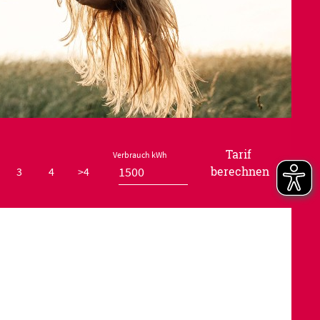
Tarif
Verbrauch kWh
berechnen
3
4
>4