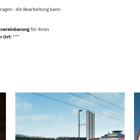
nfragen - die Bearbeitung kann
nvereinbarung
für Ihren
r Ort
! ***