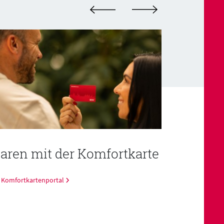
aren mit der Komfortkarte
Bäder un
Komfortkartenportal
Bäder und Freizei