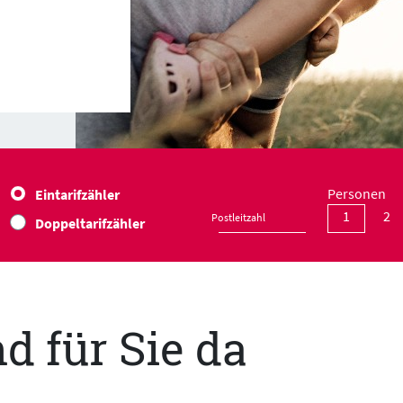
Personen
Eintarifzähler
1
2
Postleitzahl
Doppeltarifzähler
d für Sie da