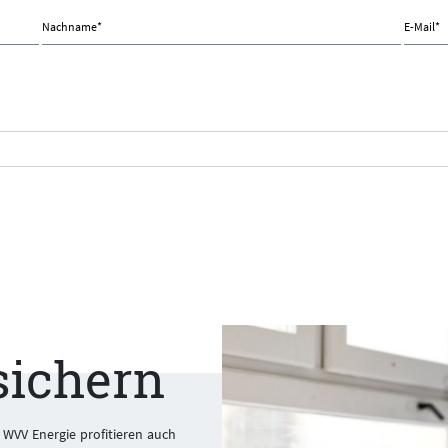
Nachname
*
E-Mail
*
sichern
WVV Energie profitieren auch