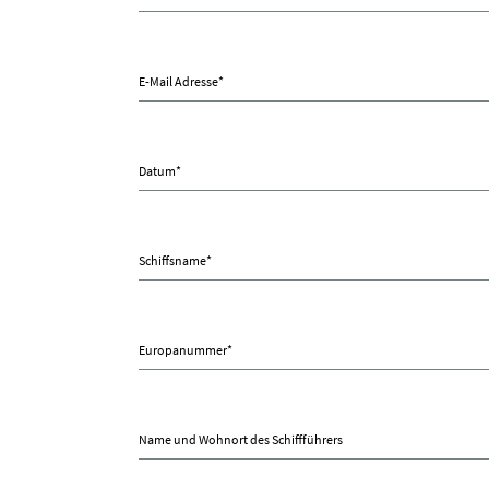
E-Mail Adresse
*
Datum
*
Schiffsname
*
Europanummer
*
Name und Wohnort des Schiffführers