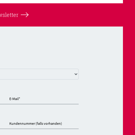
sletter
E-Mail
*
Kundennummer (falls vorhanden)