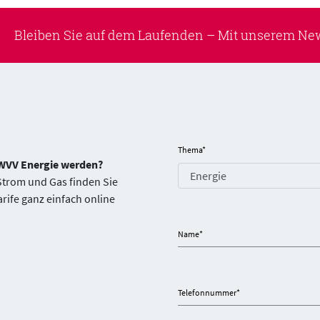
Bleiben Sie auf dem Laufenden –
Mit unserem New
Thema
*
 WVV Energie werden?
 Strom und Gas finden Sie
arife ganz einfach online
Name
*
Telefonnummer
*