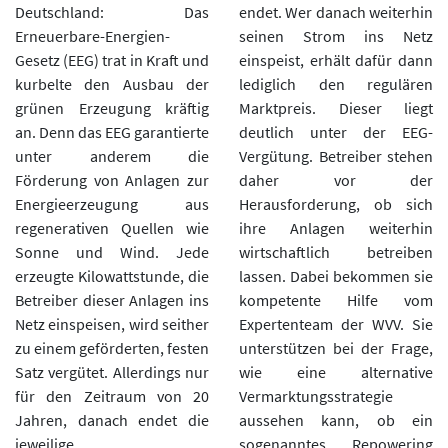
Deutschland: Das
endet. Wer danach weiterhin
Erneuerbare-Energien-
seinen Strom ins Netz
Gesetz (EEG) trat in Kraft und
einspeist, erhält dafür dann
kurbelte den Ausbau der
lediglich den regulären
grünen Erzeugung kräftig
Marktpreis. Dieser liegt
an. Denn das EEG garantierte
deutlich unter der EEG-
unter anderem die
Vergütung. Betreiber stehen
Förderung von Anlagen zur
daher vor der
Energieerzeugung aus
Herausforderung, ob sich
regenerativen Quellen wie
ihre Anlagen weiterhin
Sonne und Wind. Jede
wirtschaftlich betreiben
erzeugte Kilowattstunde, die
lassen. Dabei bekommen sie
Betreiber dieser Anlagen ins
kompetente Hilfe vom
Netz einspeisen, wird seither
Expertenteam der WVV. Sie
zu einem geförderten, festen
unterstützen bei der Frage,
Satz vergütet. Allerdings nur
wie eine alternative
für den Zeitraum von 20
Vermarktungsstrategie
Jahren, danach endet die
aussehen kann, ob ein
jeweilige
sogenanntes Repowering