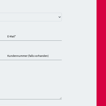
E-Mail
*
Kundennummer (falls vorhanden)