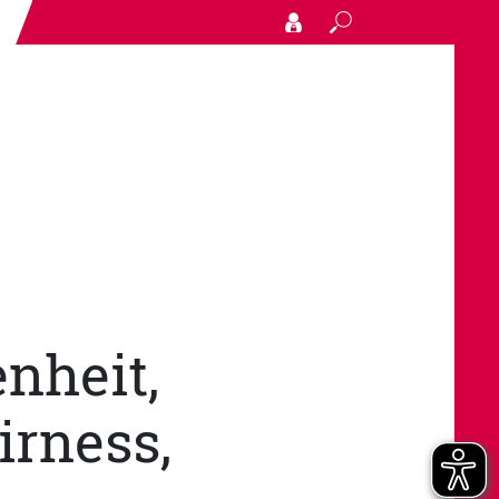
Search
nheit,
airness,