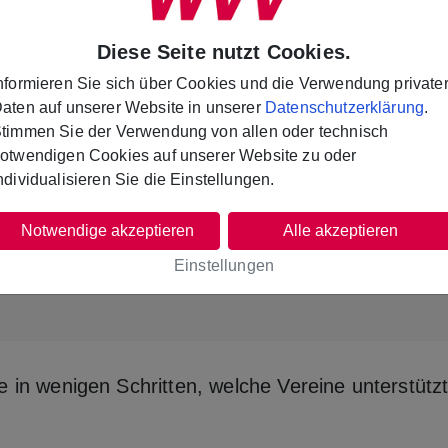
Diese Seite nutzt Cookies.
nformieren Sie sich über Cookies und die Verwendung private
aten auf unserer Website in unserer
Datenschutzerklärung
.
Auch Ihr Verein kann dabei sein!
timmen Sie der Verwendung von allen oder technisch
otwendigen Cookies auf unserer Website zu oder
ortgeräte, die längst fällige Renovierung des Ver
ndividualisieren Sie die Einstellungen.
rer Region. Reichen Sie einfach Ihr Projekt ein un
Notwendige akzeptieren
Alle akzeptieren
Einstellungen
Jetzt Projekt einreichen
Weitere Infos
e in wenigen Schritten, welche Vereine unterstützt