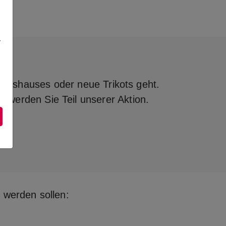
r
einshauses oder neue Trikots geht.
d werden Sie Teil unserer Aktion.
 werden sollen: