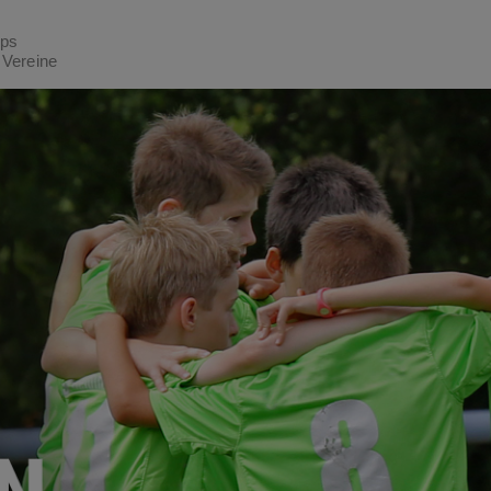
ptteil zu gelangen
pps
 Vereine