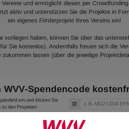
e Vereine und ermöglicht diesen per Crowdfundin
t aktiv und unterstützen Sie die Projekte in Fo
ein eigenes Förderprojekt Ihres Vereins ein!
 vorliegen haben, können Sie über das untensteh
ür Sie kostenlos). Andernfalls freuen sich die Ve
zukommen lassen (über die jeweilige Projektdetai
en WVV‑Spendencode kostenfr
Code einlösen
gabefeld ein und klicken Sie
Code einlösen
 zu den Projekten
nergieCoins verteilen