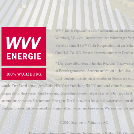
WVV fair & regional - Strom Waldbrunn ist ein Strom
Würzburg AG – ein Unternehmen der Würzburger Ver
Verkehrs-GmbH (WVV). In Kooperation mit der Sola
GmbH & Co. KG. Weitere Informationen zum Datensch
* Das Umweltbundesamt hat das Regional-Nachweisreg
in Betrieb genommen. Seitdem stellen wir sicher, dass d
EEG-Umlage finanzierten erneuerbaren Stroms tatsächli
wurde. Der Anteil beträgt gemäß aktueller Veröffentlichung 50,9 % und wird zukünftig voraus
sorgen dafür, dass dieser Anteil stets mit Regionalnachweisen abgesichert ist. Der restliche An
stammt aus sonstigen Erneuerbaren Energien. Der Gesetzgeber hat aktuell vorgesehen, nur d
Umlage finanzierten Stromanteil mit Regionalnachweisen nachzuweisen. Wir machen dies mö
© 2016 Stadtwerke Würzburg AG
Datenschutz
//
Impressum
//
Nutzungsbedingungen
//
Widerruf & Kündig