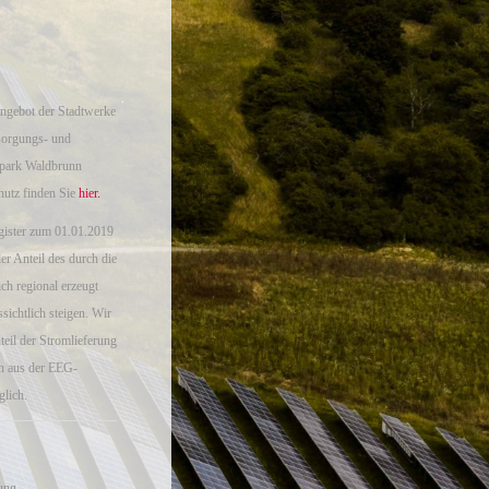
angebot der Stadtwerke
sorgungs- und
rpark Waldbrunn
utz finden Sie
hier.
ister zum 01.01.2019
er Anteil des durch die
ch regional erzeugt
sichtlich steigen. Wir
teil der Stromlieferung
en aus der EEG-
glich.
ung