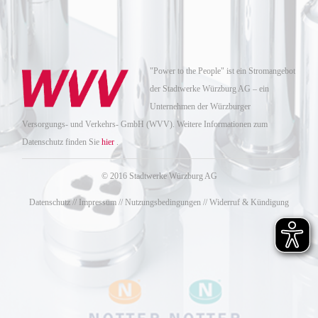
"Power to the People" ist ein Stromangebot
der Stadtwerke Würzburg AG – ein
Unternehmen der Würzburger
Versorgungs- und Verkehrs- GmbH (WVV). Weitere Informationen zum
Datenschutz finden Sie
hier
.
© 2016 Stadtwerke Würzburg AG
Datenschutz
//
Impressum
//
Nutzungsbedingungen
//
Widerruf & Kündigung