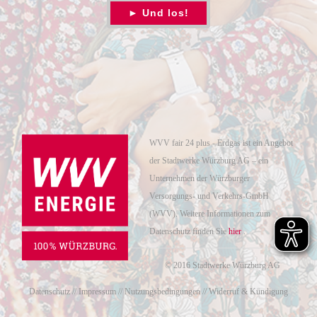
WVV fair 24 plus - Erdgas ist ein Angebot
der Stadtwerke Würzburg AG – ein
Unternehmen der Würzburger
Versorgungs- und Verkehrs-GmbH
(WVV). Weitere Informationen zum
Datenschutz finden Sie
hier
.
© 2016 Stadtwerke Würzburg AG
Datenschutz
//
Impressum
//
Nutzungsbedingungen
//
Widerruf & Kündigung