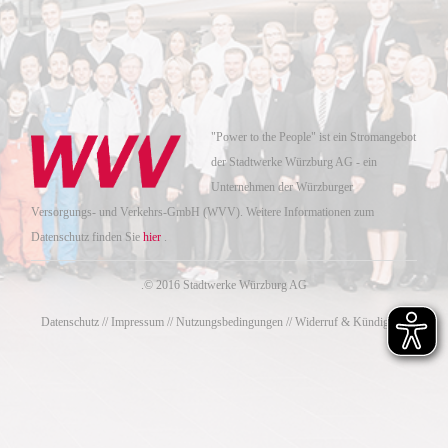
"Power to the People" ist ein Stromangebot
der Stadtwerke Würzburg AG - ein
Unternehmen der Würzburger
Versorgungs- und Verkehrs-GmbH (WVV). Weitere Informationen zum
Datenschutz finden Sie
hier
.
.© 2016 Stadtwerke Würzburg AG
Datenschutz
//
Impressum
//
Nutzungsbedingungen
//
Widerruf & Kündigung