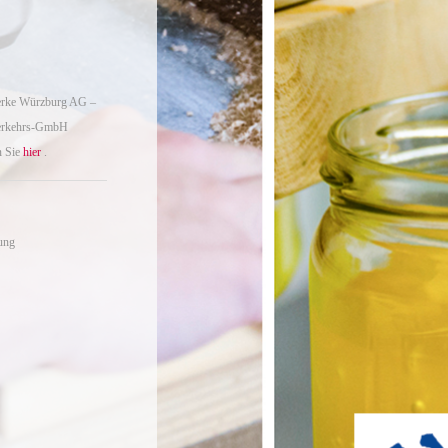
twerke Würzburg AG –
Verkehrs-GmbH
n Sie
hier
.
ung