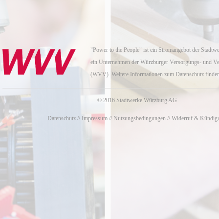
"Power to the People" ist ein Stromangebot der Stad
ein Unternehmen der Würzburger Versorgungs- und 
(WVV). Weitere Informationen zum Datenschutz finde
© 2016 Stadtwerke Würzburg AG
Datenschutz
//
Impressum
//
Nutzungsbedingungen
//
Widerruf & Kündig