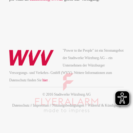
"Power to the People" ist ein Stromangebot
der Stadtwerke Würzburg AG – ein
Unternehmen der Würzburger
Versorgungs- und Verkehrs- GmbH (WVV). Weitere Informationen zum
Datenschutz finden Sie
hier
.
© 2016 Stadtwerke Würzburg AG
Datenschutz
//
Impressum
//
Nutzungsbedingungen
//
Widerruf & Kündigung