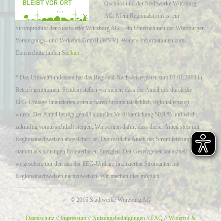
Öschhof und der Stadtwerke Würzburg
AG. Mein Regionalstrom ist ein
Stromprodukt der Stadtwerke Würzburg AG – ein Unternehmen der Würzburger
Versorgungs- und Verkehrs-GmbH (WVV). Weitere Informationen zum
Datenschutz finden Sie
hier
.
* Das Umweltbundesamt hat das Regional-Nachweisregister zum 01.01.2019 in
Betrieb genommen. Seitdem stellen wir sicher, dass der Anteil des durch die
EEG-Umlage finanzierten erneuerbaren Stroms tatsächlich regional erzeugt
wurde. Der Anteil beträgt gemäß aktueller Veröffentlichung 50,9 % und wird
zukünftig voraussichtlich steigen. Wir sorgen dafür, dass dieser Anteil stets mit
Regionalnachweisen abgesichert ist. Der restliche Anteil der Stromlieferung
stammt aus sonstigen Erneuerbaren Energien. Der Gesetzgeber hat aktuell
vorgesehen, nur den aus der EEG-Umlage finanzierten Stromanteil mit
Regionalnachweisen nachzuweisen. Wir machen dies möglich.
© 2016 Stadtwerke Würzburg AG
Datenschutz
//
Impressum
//
Nutzungsbedingungen
//
FAQ
//
Widerruf &