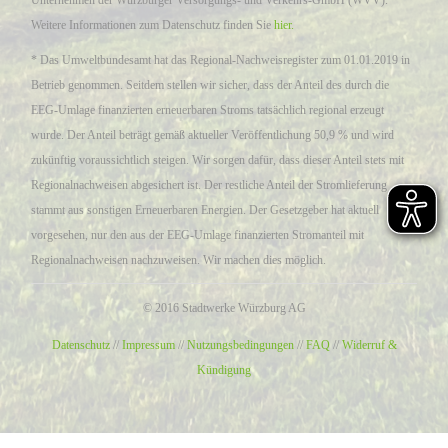
Unternehmen der Würzburger Versorgungs- und Verkehrs-GmbH (WVV).
Weitere Informationen zum Datenschutz finden Sie
hier.
* Das Umweltbundesamt hat das Regional-Nachweisregister zum 01.01.2019 in
Betrieb genommen. Seitdem stellen wir sicher, dass der Anteil des durch die
EEG-Umlage finanzierten erneuerbaren Stroms tatsächlich regional erzeugt
wurde. Der Anteil beträgt gemäß aktueller Veröffentlichung 50,9 % und wird
zukünftig voraussichtlich steigen. Wir sorgen dafür, dass dieser Anteil stets mit
Regionalnachweisen abgesichert ist. Der restliche Anteil der Stromlieferung
stammt aus sonstigen Erneuerbaren Energien. Der Gesetzgeber hat aktuell
vorgesehen, nur den aus der EEG-Umlage finanzierten Stromanteil mit
Regionalnachweisen nachzuweisen. Wir machen dies möglich.
© 2016 Stadtwerke Würzburg AG
Datenschutz
//
Impressum
//
Nutzungsbedingungen
//
FAQ
//
Widerruf &
Kündigung