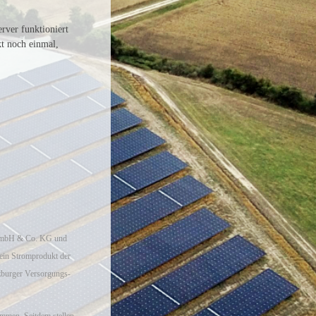
rver funktioniert
kt noch einmal,
 GmbH & Co. KG und
ein Stromprodukt der
burger Versorgungs-