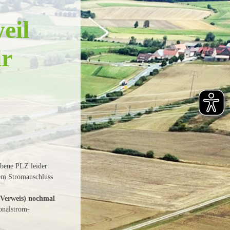
eil
ir
ebene PLZ leider
rem Stromanschluss
 Verweis) nochmal
onalstrom-