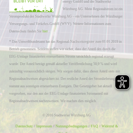
energy GmbH und der Stadtwerke
Würzburg AG. Mein Regionalstrom ist ein
Stromprodukt der Stadtwerke Würzburg AG – ein Unternehmen der Würzburger
Versorgungs- und Verkehrs-GmbH (WVV). Weitere Informationen zum
Datenschutz finden Sie
hier
.
* Das Umweltbundesamt hat das Regional-Nachweisregister zum 01.01.2019 in
Betrieb genommen. Seitdem stellen wir sicher, dass der Anteil des durch die
EEG-Umlage finanzierten erneuerbaren Stroms tatsächlich regional erzeugt
wurde. Der Anteil beträgt gemäß aktueller Veröffentlichung 50,9 % und wird
zukünftig voraussichtlich steigen. Wir sorgen dafür, dass dieser Anteil stets mit
Regionalnachweisen abgesichert ist. Der restliche Anteil der Stromlieferung
stammt aus sonstigen erneuerbaren Energien. Der Gesetzgeber hat aktuell
vorgesehen, nur den aus der EEG-Umlage finanzierten Stromanteil mit
Regionalnachweisen nachzuweisen. Wir machen dies möglich.
© 2016 Stadtwerke Würzburg AG
Datenschutz
//
Impressum
//
Nutzungsbedingungen
//
FAQ
//
Widerruf &