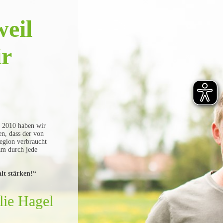
weil
ir
. 2010 haben wir
en, dass der von
egion verbraucht
am durch jede
lt stärken!“
lie Hagel