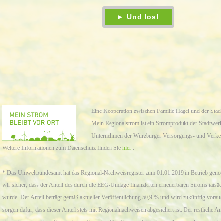
Eine Kooperation zwischen Familie Hagel und der St
Mein Regionalstrom ist ein Stromprodukt der Stadtwe
Unternehmen der Würzburger Versorgungs- und Ver
Weitere Informationen zum Datenschutz finden Sie
hier
.
* Das Umweltbundesamt hat das Regional-Nachweisregister zum 01.01.2019 in Betrieb geno
wir sicher, dass der Anteil des durch die EEG-Umlage finanzierten erneuerbaren Stroms tatsäc
wurde. Der Anteil beträgt gemäß aktueller Veröffentlichung 50,9 % und wird zukünftig voraus
sorgen dafür, dass dieser Anteil stets mit Regionalnachweisen abgesichert ist. Der restliche An