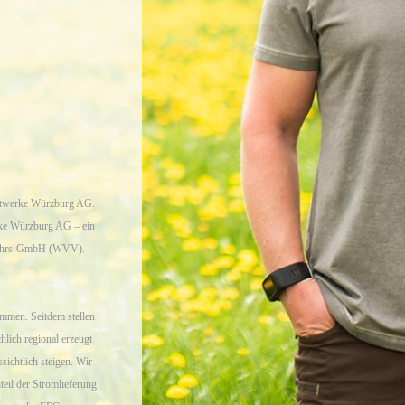
adtwerke Würzburg AG.
rke Würzburg AG – ein
kehrs-GmbH (WVV).
mmen. Seitdem stellen
hlich regional erzeugt
sichtlich steigen. Wir
teil der Stromlieferung