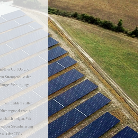
 GmbH & Co. KG und
ein Stromprodukt der
burger Versorgungs-
mmen. Seitdem stellen
hlich regional erzeugt
sichtlich steigen. Wir
teil der Stromlieferung
en aus der EEG-