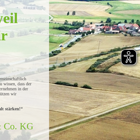
eil
ir
meinschaftlich
u wissen, dass der
ernehmen in der
tützen wir
lt stärken!“
& Co. KG