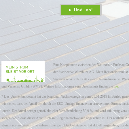
Eine Kooperation zwischen der Naturstrom Fuchsau
der Stadtwerke Würzburg AG. Mein Regionalstrom ist 
Stadtwerke Würzburg AG – ein Unternehmen der Würz
und Verkehrs-GmbH (WVV). Weitere Informationen zum Datenschutz finden Sie
hier.
* Das Umweltbundesamt hat das Regional-Nachweisregister zum 01.01.2019 in Betrieb geno
wir sicher, dass der Anteil des durch die EEG-Umlage finanzierten erneuerbaren Stroms tatsäc
wurde. Der Anteil beträgt gemäß aktueller Veröffentlichung 50,9 % und wird zukünftig voraus
sorgen dafür, dass dieser Anteil stets mit Regionalnachweisen abgesichert ist. Der restliche An
stammt aus sonstigen Erneuerbaren Energien. Der Gesetzgeber hat aktuell vorgesehen, nur d