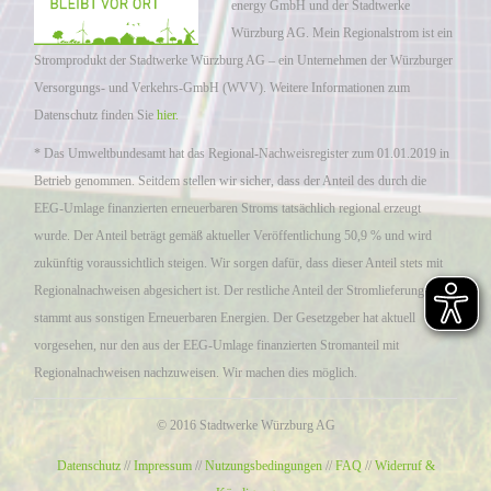
energy GmbH und der Stadtwerke
Würzburg AG. Mein Regionalstrom ist ein
Stromprodukt der Stadtwerke Würzburg AG – ein Unternehmen der Würzburger
Versorgungs- und Verkehrs-GmbH (WVV). Weitere Informationen zum
Datenschutz finden Sie
hier.
* Das Umweltbundesamt hat das Regional-Nachweisregister zum 01.01.2019 in
Betrieb genommen. Seitdem stellen wir sicher, dass der Anteil des durch die
EEG-Umlage finanzierten erneuerbaren Stroms tatsächlich regional erzeugt
wurde. Der Anteil beträgt gemäß aktueller Veröffentlichung 50,9 % und wird
zukünftig voraussichtlich steigen. Wir sorgen dafür, dass dieser Anteil stets mit
Regionalnachweisen abgesichert ist. Der restliche Anteil der Stromlieferung
stammt aus sonstigen Erneuerbaren Energien. Der Gesetzgeber hat aktuell
vorgesehen, nur den aus der EEG-Umlage finanzierten Stromanteil mit
Regionalnachweisen nachzuweisen. Wir machen dies möglich.
© 2016 Stadtwerke Würzburg AG
Datenschutz
//
Impressum
//
Nutzungsbedingungen
//
FAQ
//
Widerruf &