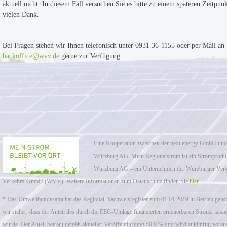
aktuell nicht. In diesem Fall versuchen Sie es bitte zu einem späteren Zeitpun
vielen Dank.
Bei Fragen stehen wir Ihnen telefonisch unter 0931 36-1155 oder per Mail an
backoffice@wvv.de
gerne zur Verfügung.
Eine Kooperation zwischen der next energy GmbH und
Würzburg AG. Mein Regionalstrom ist ein Stromproduk
Würzburg AG – ein Unternehmen der Würzburger Ver
Verkehrs-GmbH (WVV). Weitere Informationen zum Datenschutz finden Sie
hier.
* Das Umweltbundesamt hat das Regional-Nachweisregister zum 01.01.2019 in Betrieb geno
wir sicher, dass der Anteil des durch die EEG-Umlage finanzierten erneuerbaren Stroms tatsäc
wurde. Der Anteil beträgt gemäß aktueller Veröffentlichung 50,9 % und wird zukünftig voraus