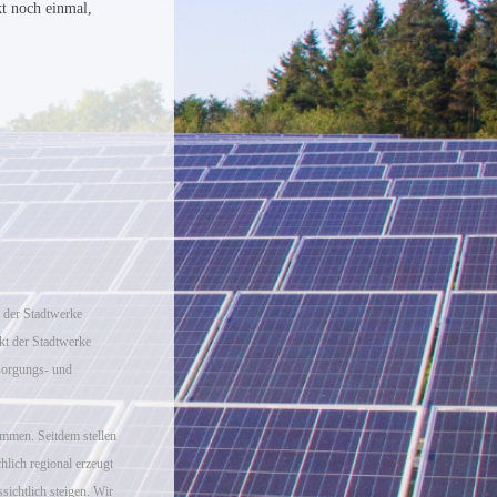
kt noch einmal,
 der Stadtwerke
t der Stadtwerke
sorgungs- und
mmen. Seitdem stellen
hlich regional erzeugt
sichtlich steigen. Wir