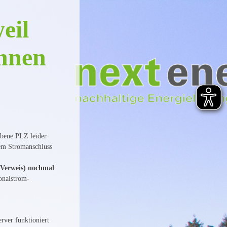
eil
ennen
ebene PLZ leider
rem Stromanschluss
 Verweis) nochmal
onalstrom-
rver funktioniert