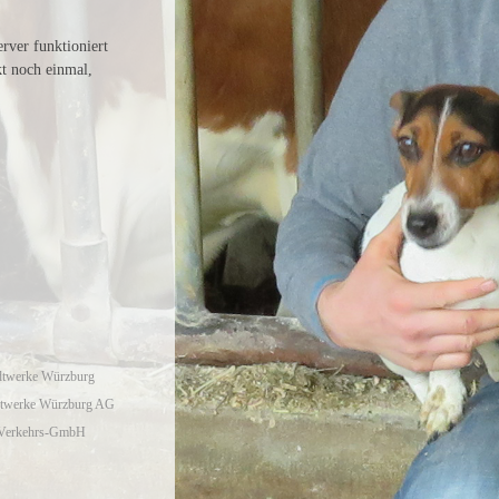
rver funktioniert
kt noch einmal,
adtwerke Würzburg
adtwerke Würzburg AG
d Verkehrs-GmbH