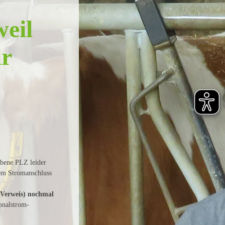
weil
ir
ebene PLZ leider
rem Stromanschluss
 Verweis) nochmal
onalstrom-