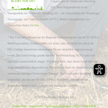
Geppert und der Stadtwerke Würzburg
AG. Mein Regionalstrom ist ein
Stromprodukt der Stadtwerke Würzburg AG – ein Unternehmen der Würzburger
Versorgungs- und Verkehrs-GmbH (WVV). Weitere Informationen zum
Datenschutz finden Sie
hier
.
* Das Umweltbundesamt hat das Regional-Nachweisregister zum 01.01.2019 in
Betrieb genommen. Seitdem stellen wir sicher, dass der Anteil des durch die
EEG-Umlage finanzierten erneuerbaren Stroms tatsächlich regional erzeugt
wurde. Der Anteil beträgt gemäß aktueller Veröffentlichung 50,9 % und wird
zukünftig voraussichtlich steigen. Wir sorgen dafür, dass dieser Anteil stets mit
Regionalnachweisen abgesichert ist. Der restliche Anteil der Stromlieferung
stammt aus sonstigen Erneuerbaren Energien. Der Gesetzgeber hat aktuell
vorgesehen, nur den aus der EEG-Umlage finanzierten Stromanteil mit
Regionalnachweisen nachzuweisen. Wir machen dies möglich.
© 2016 Stadtwerke Würzburg AG
Datenschutz
//
Impressum
//
Nutzungsbedingungen
//
FAQ
//
Widerruf &