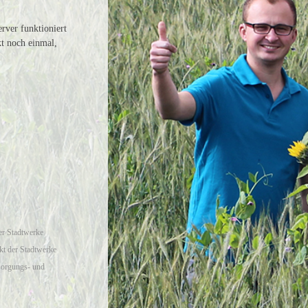
rver funktioniert
kt noch einmal,
er Stadtwerke
t der Stadtwerke
sorgungs- und