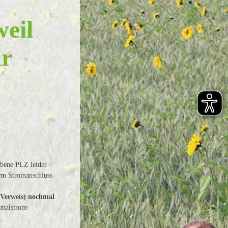
weil
ir
ebene PLZ leider
rem Stromanschluss
 Verweis) nochmal
onalstrom-