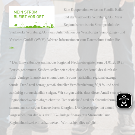
Eine Kooperation zwischen Familie Bailer
und der Stadtwerke Würzburg AG. Mein
Regionalstrom ist ein Stromprodukt der
Stadtwerke Würzburg AG – ein Unternehmen der Würzburger Versorgungs- und
Verkehrs-GmbH (WVV). Weitere Informationen zum Datenschutz finden Sie
hier
.
* Das Umweltbundesamt hat das Regional-Nachweisregister zum 01.01.2019 in
Betrieb genommen. Seitdem stellen wir sicher, dass der Anteil des durch die
EEG-Umlage finanzierten erneuerbaren Stroms tatsächlich regional erzeugt
wurde. Der Anteil beträgt gemäß aktueller Veröffentlichung 50,9 % und wird
zukünftig voraussichtlich steigen. Wir sorgen dafür, dass dieser Anteil stets mit
Regionalnachweisen abgesichert ist. Der restliche Anteil der Stromlieferung
stammt aus sonstigen Erneuerbaren Energien. Der Gesetzgeber hat aktuell
vorgesehen, nur den aus der EEG-Umlage finanzierten Stromanteil mit
Regionalnachweisen nachzuweisen. Wir machen dies möglich.