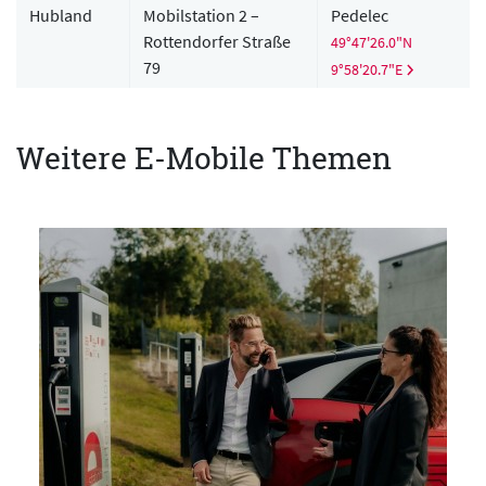
Hubland
Mobilstation 2 –
Pedelec
Rottendorfer Straße
49°47'26.0"N
79
9°58'20.7"E
Weitere E-Mobile Themen