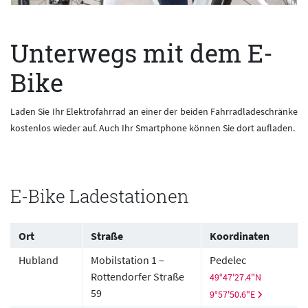
Unterwegs mit dem E-
Bike
Laden Sie Ihr Elektrofahrrad an einer der beiden Fahrradladeschränke
kostenlos wieder auf. Auch Ihr Smartphone können Sie dort aufladen.
E-Bike Ladestationen
Table caption.
Ort
Straße
Koordinaten
Hubland
Mobilstation 1 –
Pedelec
Rottendorfer Straße
49°47'27.4"N
59
9°57'50.6"E