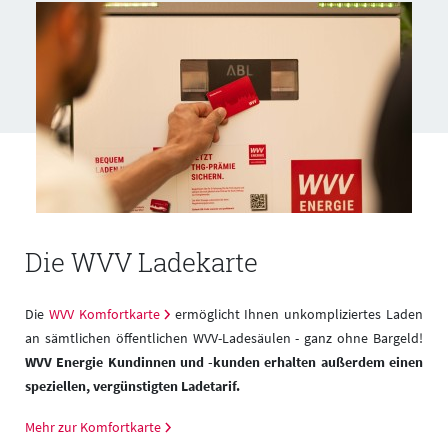
Die WVV Ladekarte
Die
WVV Komfortkarte
ermöglicht Ihnen unkompliziertes Laden
an sämtlichen öffentlichen WVV-Ladesäulen - ganz ohne Bargeld!
V
WVV Energie Kundinnen und -kunden erhalten außerdem einen
e
speziellen, vergünstigten Ladetarif.
Mehr zur Komfortkarte