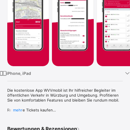
Watch
TV
iPhone, iPad
Die kostenlose App WVVmobil ist Ihr hilfreicher Begleiter im 
öffentlichen Verkehr in Würzburg und Umgebung. Profitieren 
Sie von komfortablen Features und bleiben Sie rundum mobil.

Regionale Tickets kaufen

mehr
Kaufen Sie Ihre regionalen Fahrscheine ganz einfach aus einer 
Fahrplanauskunft heraus oder direkt über die 
Bewertungen & Rezensionen
Sortimentsauswahl. Dabei haben Sie die Wahl zwischen den 