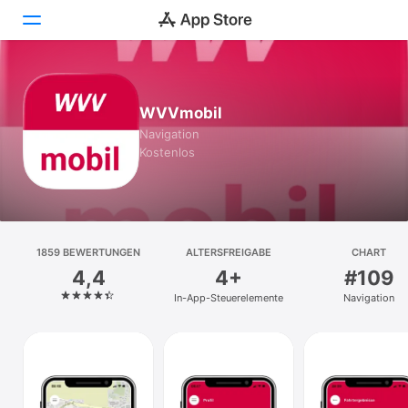
Heute
WVVmobil
Spiele
Navigation
Kostenlos
Apps
Arcade
Suchen
1859 BEWERTUNGEN
ALTERSFREIGABE
CHART
4,4
4+
#109
Plattform
In-App-Steuerelemente
Navigation
iPhone
iPad
Mac
Vision