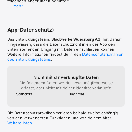
folgenden Änderungen herunter:

Nutzerfreundlic
gerne hätte. Ab
schon mehrmals in der Eile weggeklickt  
mehr
im Falle der Tic
vorher neben Re
mich hinterher zu fragen „Was stand da 
- JETZT NEU: Gastkauf-Funktion mit PayPal – 
schnell abrufen
geschalten werd
nochmal?“. Wäre super wenn man das 
der Ticketkauf ist jetzt ohne Registrierung 
Faktor-Authenti
kontaktiert werd
angehen könnte.
möglich

Bezüglich Zahlu
einer KI und Ko
- JETZT NEU: Funktion für Gutschein-
kommt es darau
werden sollte un
App-Datenschutz
Hinterlegung – freuen Sie sich auf 
ausgewählt hab
Fragen. Als näc
Rabattcodes und Aktionen

Lastschriftverfa
zu erhöhen, das
Das Entwicklungsteam,
Stadtwerke Wuerzburg AG
, hat darauf
- allgemeine Bugfixes, z.B. Beheben des 
keine TAN-Mögli
2FA generell ei
hingewiesen, dass die Datenschutz­richtlinien der App den
automatischen Logouts

Kreditkarte vari
Zahlungsmethod
unten stehenden Umgang mit Daten einschließen können.
- verbessertes Design und optimierte 
Karte. Die IT-Si
anfragen. Lieb
Weitere Informationen findest du in den
Datenschutzrichtlinien
Benutzerführung

da Daten nicht 
des Entwicklungsteams
.
werden können u
Vielen Dank, dass Sie die WVVmobil-App 
Handyverlustes 
verwenden!
werden kann.All
IhreWürzburge
Nicht mit dir verknüpfte Daten
Die folgenden Daten werden zwar möglicherweise
erfasst, aber nicht mit deiner Identität verknüpft:
Standort
Diagnose
Die Datenschutzpraktiken variieren beispielsweise abhängig
von den verwendeten Funktionen und von deinem Alter.
Weitere Infos