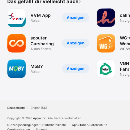
Das gefällt dir vielleicht auch
VVM App
call
Anzeigen
Reisen
Navig
scouter
WG-G
Anzeigen
Carsharing
Woh
Autos finden,
WG'
WG/W
buchen und
Gesuc
mehr
VGN
MoBY
Anzeigen
Fahr
Reisen
Tick
Navig
Deutschland
English (UK)
Copyright © 2026
Apple Inc.
Alle Rechte vorbehalten.
Nutzungsbedingungen für Internetdienste
App Store & Datenschutz
Cookie-Warnung
Support